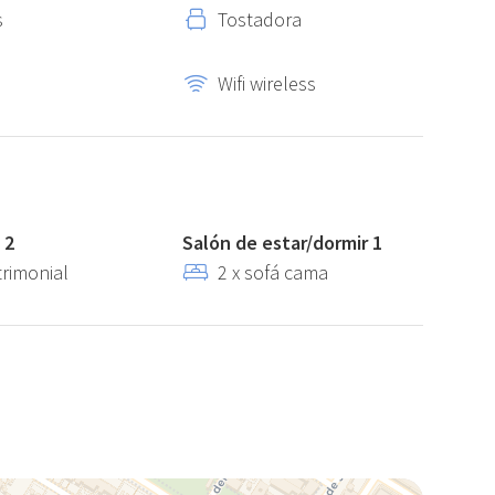
s
Tostadora
Wifi wireless
 2
Salón de estar/dormir 1
trimonial
2 x sofá cama