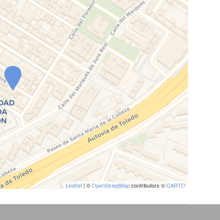
Leaflet
| ©
OpenStreetMap
contributors ©
CARTO