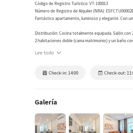
Código de Registro Turístico: VT-100013
Número de Registro de Alquiler (NRA): ESFCTU0000
Fantástico apartamento, luminoso y elegante. Con una 
Distribución: Cocina totalmente equipada. Salón con 
2 habitaciones doble (cama matrimonio) y un baño c
Lee todo
Wifi (alta velocidad), calefacción y Aire Acondicionado
* Se admiten reservas de hasta 8 personas entre adult
Check-in: 14:00
Check-out: 11:
descripciones del apartamento se ajustan a sus nece
** No hay cunas ni camas supletorias disponibles.
Galería
*** La Cocina está totalmente equipada con Microond
de agua, utensilios completos de cocina, juego de cu
Hay una lavadora que puede utilizarse sin coste extr