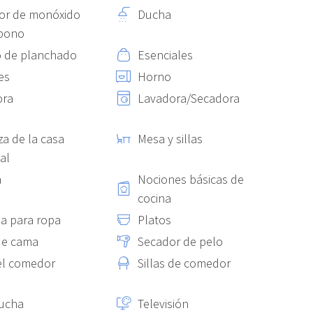
eto.
or de monóxido
Ducha
rbono
 de planchado
Esenciales
es
Horno
ora
Lavadora/Secadora
za de la casa
Mesa y sillas
al
a
Nociones básicas de
cocina
a para ropa
Platos
de cama
Secador de pelo
del comedor
Sillas de comedor
ucha
Televisión