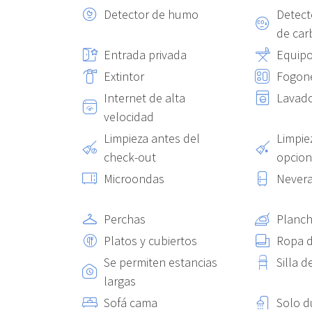
calles de Madrid para disfrutar de la ciudad por compl
Detector de humo
Detect
de ca
Entrada privada
Equipo
Extintor
Fogon
Internet de alta
Lavad
velocidad
Limpieza antes del
Limpie
check-out
opcion
Microondas
Never
Perchas
Planch
Platos y cubiertos
Ropa 
Se permiten estancias
Silla 
largas
Sofá cama
Solo d