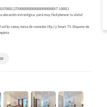
2810700011275000000000000000000000VT-100013
ubicación estratégica: ¡será muy fácil planear tu visita!
2 sofás-cama, mesa de comedor (4 p.) y Smart TV. Dispone de
ompleto
 en todas las estancias.
os y niños. El huésped debe valorar si las condiciones y
00
sidades antes de confirmar su reserva.
as, Horno, Vitrocerámica, Cafetera, Sandwichera, calentador
biertos, platos, vasos…
a y encontrarás un tendedero plegable, Plancha y Tabla de